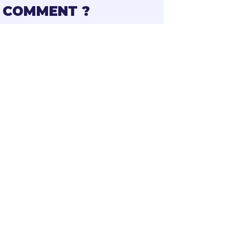
COMMENT ?
1ère séance : diagnostic
et rencontre,
détermination d'objectifs
et élaboration du suivi.
Compte rendus après
chaque séance.
Libre adhésion et
confidentialité.
Mise à disposition d'outils
adaptés au profil.
TARIFS