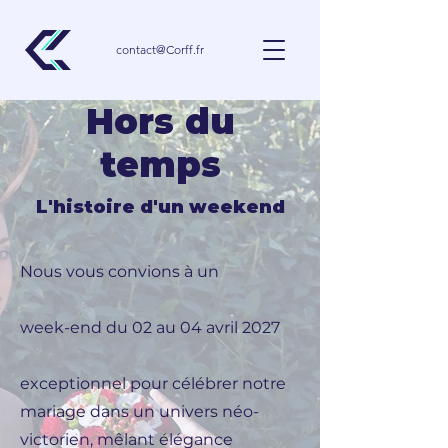
contact@Corff.fr
Hors du
temps
L'histoire d'un weekend
Nous vous convions à un
week-end du 02 au 04 avril 2027
exceptionnel pour célébrer notre
mariage dans un univers néo-
victorien, mêlant élégance