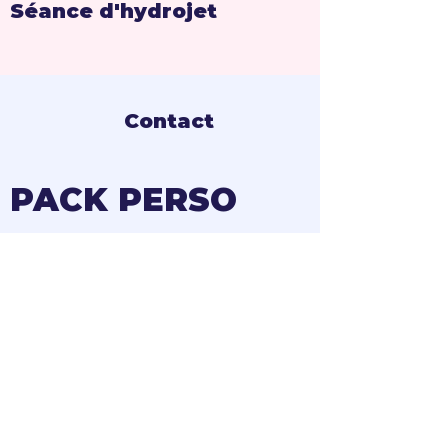
Séance d'hydrojet
Contact
PACK P
ERSO
Sur devis
Vous souhaitez des
services de chez Corff à
la carte, personnalisé à
vos souhaits, contactez
nous pour prendre
rendez vous